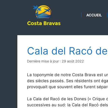
Aller
au
contenu
ACCUEIL
Cala del Racó de
Dernière mise à jour : 29 août 2022
La toponymie de notre Costa Brava est un 
des siècles passés. Ses résidents ont ég
provoquait que souvent elles furent sépar
La Cala del Racó de les Dones (« Crique
successives au sud: la Cala del Racó del