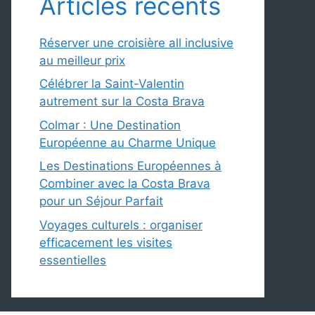
Articles récents
Réserver une croisière all inclusive
au meilleur prix
Célébrer la Saint-Valentin
autrement sur la Costa Brava
Colmar : Une Destination
Européenne au Charme Unique
Les Destinations Européennes à
Combiner avec la Costa Brava
pour un Séjour Parfait
Voyages culturels : organiser
efficacement les visites
essentielles