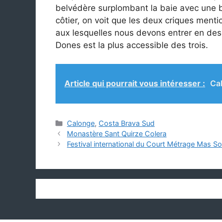
belvédère surplombant la baie avec une ba
côtier, on voit que les deux criques menti
aux lesquelles nous devons entrer en des
Dones est la plus accessible des trois.
Article qui pourrait vous intéresser :
Cal
Catégories
Calonge
,
Costa Brava Sud
Monastère Sant Quirze Colera
Festival international du Court Métrage Mas So