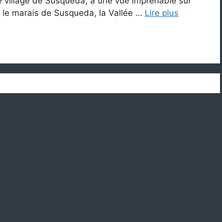
 village de Susqueda, a une vue imprenable sur
s, le marais de Susqueda, la Vallée …
Lire plus