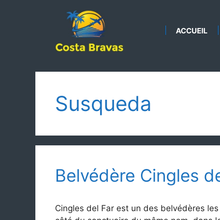
Aller
au
contenu
ACCUEIL
Susqueda
Belvédère Cingles de
Cingles del Far est un des belvédères les