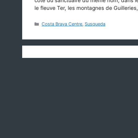
côté du sanctuaire du même nom, dans le
le fleuve Ter, les montagnes de Guillerie
Catégories
Costa Brava Centre
,
Susqueda