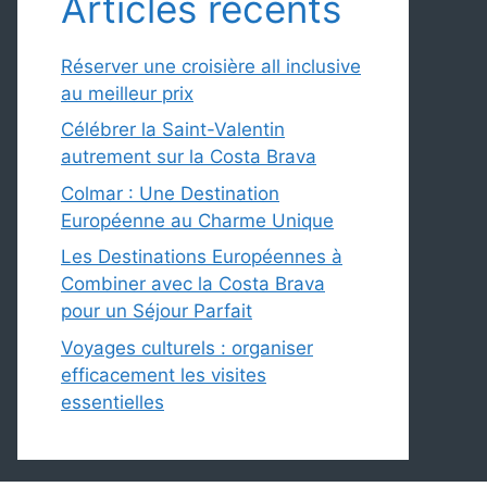
Articles récents
Réserver une croisière all inclusive
au meilleur prix
Célébrer la Saint-Valentin
autrement sur la Costa Brava
Colmar : Une Destination
Européenne au Charme Unique
Les Destinations Européennes à
Combiner avec la Costa Brava
pour un Séjour Parfait
Voyages culturels : organiser
efficacement les visites
essentielles