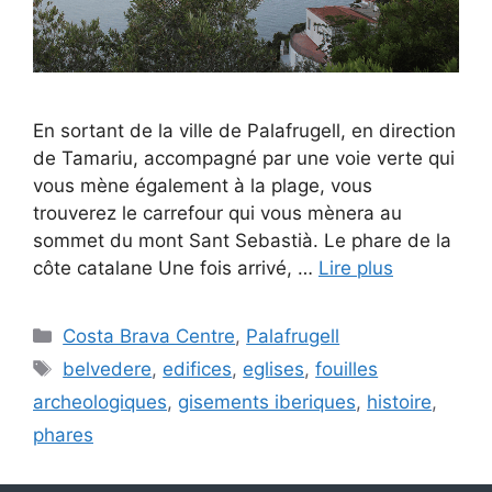
En sortant de la ville de Palafrugell, en direction
de Tamariu, accompagné par une voie verte qui
vous mène également à la plage, vous
trouverez le carrefour qui vous mènera au
sommet du mont Sant Sebastià. Le phare de la
côte catalane Une fois arrivé, …
Lire plus
Catégories
Costa Brava Centre
,
Palafrugell
Étiquettes
belvedere
,
edifices
,
eglises
,
fouilles
archeologiques
,
gisements iberiques
,
histoire
,
phares