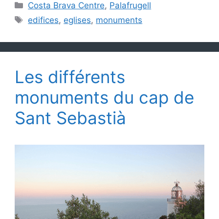
Catégories
Costa Brava Centre
,
Palafrugell
Étiquettes
edifices
,
eglises
,
monuments
Les différents
monuments du cap de
Sant Sebastià