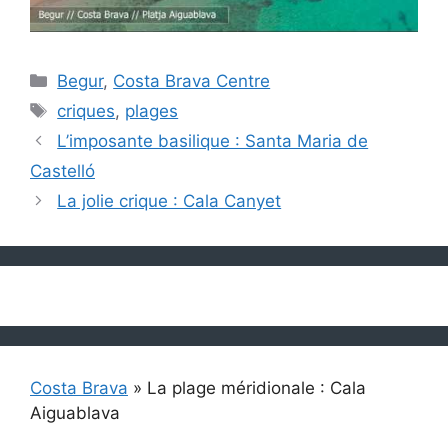
Catégories
Begur
,
Costa Brava Centre
Étiquettes
criques
,
plages
L’imposante basilique : Santa Maria de
Castelló
La jolie crique : Cala Canyet
Costa Brava
»
La plage méridionale : Cala
Aiguablava