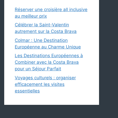
Réserver une croisière all inclusive
au meilleur prix
Célébrer la Saint-Valentin
autrement sur la Costa Brava
Colmar : Une Destination
Européenne au Charme Unique
Les Destinations Européennes à
Combiner avec la Costa Brava
pour un Séjour Parfait
Voyages culturels : organiser
efficacement les visites
essentielles