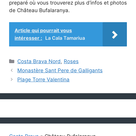
preparé où vous trouverez plus d’infos et photos
de Château Bufalaranya.
Article qui pourrait vous
intéresser :
La Cala Tamariua
Catégories
Costa Brava Nord
,
Roses
Monastère Sant Pere de Galligants
Plage Torre Valentina