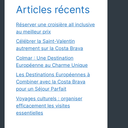
Articles récents
Réserver une croisière all inclusive
au meilleur prix
Célébrer la Saint-Valentin
autrement sur la Costa Brava
Colmar : Une Destination
Européenne au Charme Unique
Les Destinations Européennes à
Combiner avec la Costa Brava
pour un Séjour Parfait
Voyages culturels : organiser
efficacement les visites
essentielles