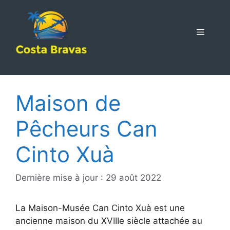
Aller
au
contenu
MENU
Maison de
Pêcheurs Can
Cinto Xuà
Dernière mise à jour : 29 août 2022
La Maison-Musée Can Cinto Xuà est une
ancienne maison du XVIIIe siècle attachée au