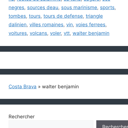
negres
,
sources deau
,
sous marinisme
,
sports
,
tombes
,
tours
,
tours de defense
,
triangle
dalinien
,
villes romaines
,
vin
,
voies ferrees
,
voitures
,
volcans
,
voler
,
vtt
,
walter benjamin
Costa Brava
»
walter benjamin
Rechercher
Recherche