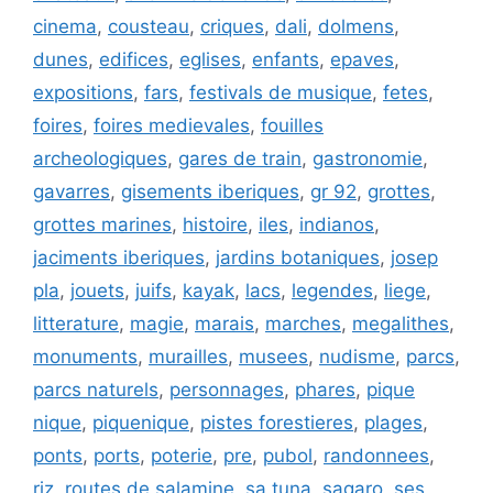
cinema
,
cousteau
,
criques
,
dali
,
dolmens
,
dunes
,
edifices
,
eglises
,
enfants
,
epaves
,
expositions
,
fars
,
festivals de musique
,
fetes
,
foires
,
foires medievales
,
fouilles
archeologiques
,
gares de train
,
gastronomie
,
gavarres
,
gisements iberiques
,
gr 92
,
grottes
,
grottes marines
,
histoire
,
iles
,
indianos
,
jaciments iberiques
,
jardins botaniques
,
josep
pla
,
jouets
,
juifs
,
kayak
,
lacs
,
legendes
,
liege
,
litterature
,
magie
,
marais
,
marches
,
megalithes
,
monuments
,
murailles
,
musees
,
nudisme
,
parcs
,
parcs naturels
,
personnages
,
phares
,
pique
nique
,
piquenique
,
pistes forestieres
,
plages
,
ponts
,
ports
,
poterie
,
pre
,
pubol
,
randonnees
,
riz
,
routes de salamine
,
sa tuna
,
sagaro
,
ses