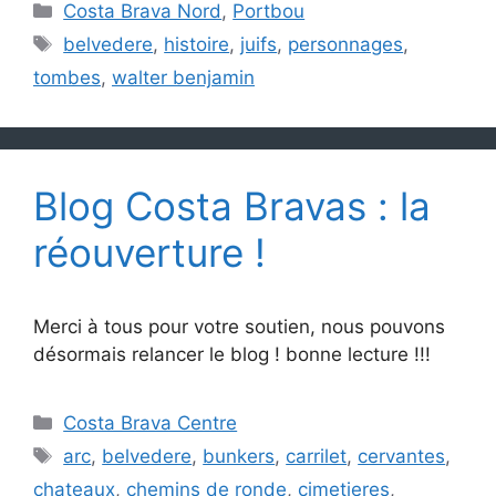
Catégories
Costa Brava Nord
,
Portbou
Étiquettes
belvedere
,
histoire
,
juifs
,
personnages
,
tombes
,
walter benjamin
Blog Costa Bravas : la
réouverture !
Merci à tous pour votre soutien, nous pouvons
désormais relancer le blog ! bonne lecture !!!
Catégories
Costa Brava Centre
Étiquettes
arc
,
belvedere
,
bunkers
,
carrilet
,
cervantes
,
chateaux
,
chemins de ronde
,
cimetieres
,