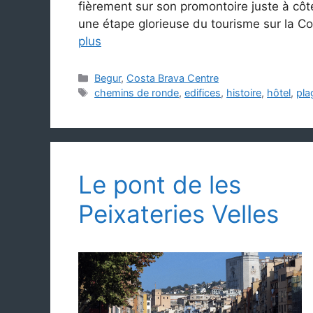
fièrement sur son promontoire juste à côt
une étape glorieuse du tourisme sur la Co
plus
Catégories
Begur
,
Costa Brava Centre
Étiquettes
chemins de ronde
,
edifices
,
histoire
,
hôtel
,
pla
Le pont de les
Peixateries Velles