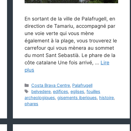
En sortant de la ville de Palafrugell, en
direction de Tamariu, accompagné par
une voie verte qui vous mène
également à la plage, vous trouverez le
carrefour qui vous mènera au sommet
du mont Sant Sebastià. Le phare de la
côte catalane Une fois arrivé, …
Lire
plus
Catégories
Costa Brava Centre
,
Palafrugell
Étiquettes
belvedere
,
edifices
,
eglises
,
fouilles
archeologiques
,
gisements iberiques
,
histoire
,
phares