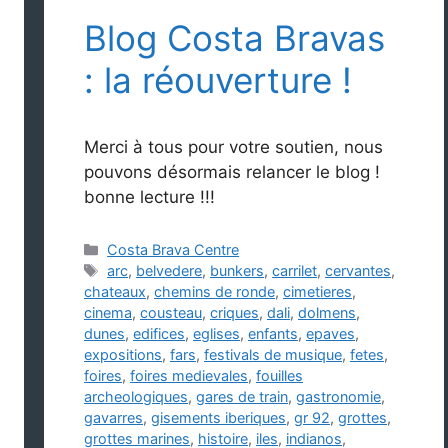
Blog Costa Bravas
: la réouverture !
Merci à tous pour votre soutien, nous
pouvons désormais relancer le blog !
bonne lecture !!!
Catégories
Costa Brava Centre
Étiquettes
arc
,
belvedere
,
bunkers
,
carrilet
,
cervantes
,
chateaux
,
chemins de ronde
,
cimetieres
,
cinema
,
cousteau
,
criques
,
dali
,
dolmens
,
dunes
,
edifices
,
eglises
,
enfants
,
epaves
,
expositions
,
fars
,
festivals de musique
,
fetes
,
foires
,
foires medievales
,
fouilles
archeologiques
,
gares de train
,
gastronomie
,
gavarres
,
gisements iberiques
,
gr 92
,
grottes
,
grottes marines
,
histoire
,
iles
,
indianos
,