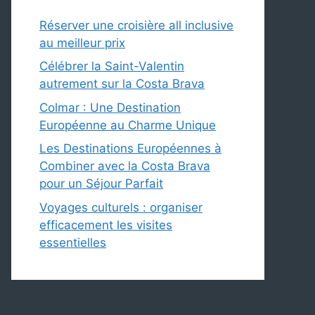
Réserver une croisière all inclusive
au meilleur prix
Célébrer la Saint-Valentin
autrement sur la Costa Brava
Colmar : Une Destination
Européenne au Charme Unique
Les Destinations Européennes à
Combiner avec la Costa Brava
pour un Séjour Parfait
Voyages culturels : organiser
efficacement les visites
essentielles