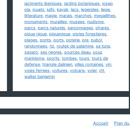
jaciments iberiques
,
jardins botaniques
,
josep
pla
,
jouets
,
juifs
,
kayak
,
lacs
,
legendes
,
liege
,
litterature
,
magie
,
marais
,
marches
,
megalithes
,
monuments
,
murailles
,
musees
,
nudisme
,
parcs
,
parcs naturels
,
personnages
,
phares
,
pique nique
,
piquenique
,
pistes forestieres
,
plages
,
ponts
,
ports
,
poterie
,
pre
,
pubol
,
randonnees
,
riz
,
routes de salamine
,
sa tuna
,
sagaro
,
ses negres
,
sources deau
,
sous
marinisme
,
sports
,
tombes
,
tours
,
tours de
defense
,
triangle dalinien
,
villes romaines
,
vin
,
voies ferrees
,
voitures
,
volcans
,
voler
,
vtt
,
walter benjamin
Accueil
Plan du