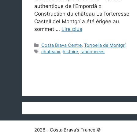
authentique de l’Empordà »
Construction du château La forteresse
Castell del Montgrí a été érigée au
sommet …
Lire plus
Catégories
Costa Brava Centre
,
Torroella de Montgrí
Étiquettes
chateaux
,
histoire
,
randonnees
2026 - Costa Brava's France ©