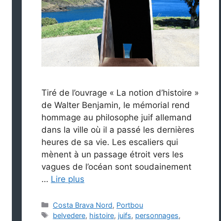
Tiré de l’ouvrage « La notion d’histoire »
de Walter Benjamin, le mémorial rend
hommage au philosophe juif allemand
dans la ville où il a passé les dernières
heures de sa vie. Les escaliers qui
mènent à un passage étroit vers les
vagues de l’océan sont soudainement
…
Lire plus
Catégories
Costa Brava Nord
,
Portbou
Étiquettes
belvedere
,
histoire
,
juifs
,
personnages
,