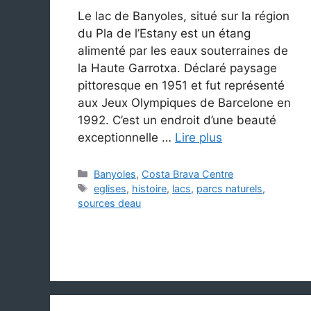
Le lac de Banyoles, situé sur la région
du Pla de l’Estany est un étang
alimenté par les eaux souterraines de
la Haute Garrotxa. Déclaré paysage
pittoresque en 1951 et fut représenté
aux Jeux Olympiques de Barcelone en
1992. C’est un endroit d’une beauté
exceptionnelle …
Lire plus
Catégories
Banyoles
,
Costa Brava Centre
Étiquettes
eglises
,
histoire
,
lacs
,
parcs naturels
,
sources deau