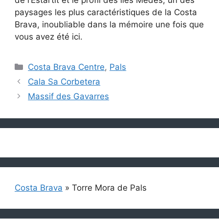
de l’Estartit et le profil des îles Medes, un des
paysages les plus caractéristiques de la Costa
Brava, inoubliable dans la mémoire une fois que
vous avez été ici.
Catégories
Costa Brava Centre
,
Pals
Cala Sa Corbetera
Massif des Gavarres
Costa Brava
»
Torre Mora de Pals