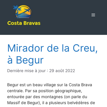
Aller
au
contenu
MENU
Mirador de la Creu,
à Begur
Dernière mise à jour : 29 août 2022
Begur est un beau village sur la Costa Brava
centrale. Par sa position géographique,
entourée par des montagnes (on parle du
Massif de Begur), il a plusieurs belvédères de