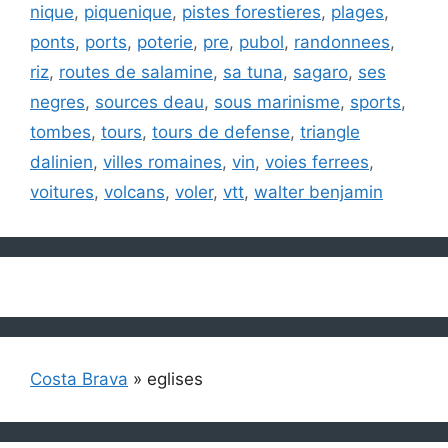
nique
,
piquenique
,
pistes forestieres
,
plages
,
ponts
,
ports
,
poterie
,
pre
,
pubol
,
randonnees
,
riz
,
routes de salamine
,
sa tuna
,
sagaro
,
ses
negres
,
sources deau
,
sous marinisme
,
sports
,
tombes
,
tours
,
tours de defense
,
triangle
dalinien
,
villes romaines
,
vin
,
voies ferrees
,
voitures
,
volcans
,
voler
,
vtt
,
walter benjamin
Costa Brava
»
eglises