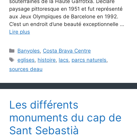
souterraines de la Haute Garrotxa. Déclaré
paysage pittoresque en 1951 et fut représenté
aux Jeux Olympiques de Barcelone en 1992.
C’est un endroit d’une beauté exceptionnelle …
Lire plus
Catégories
Banyoles
,
Costa Brava Centre
Étiquettes
eglises
,
histoire
,
lacs
,
parcs naturels
,
sources deau
Les différents
monuments du cap de
Sant Sebastià