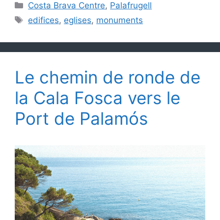
Catégories
Costa Brava Centre
,
Palafrugell
Étiquettes
edifices
,
eglises
,
monuments
Le chemin de ronde de
la Cala Fosca vers le
Port de Palamós