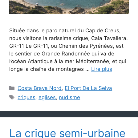
Située dans le parc naturel du Cap de Creus,
nous visitons la rarissime crique, Cala Tavallera.
GR-11 Le GR-11, ou Chemin des Pyrénées, est
le sentier de Grande Randonnée qui va de
l’océan Atlantique à la mer Méditerranée, et qui
longe la chaîne de montagnes …
Lire plus
Catégories
Costa Brava Nord
,
El Port De La Selva
Étiquettes
criques
,
eglises
,
nudisme
La crique semi-urbaine