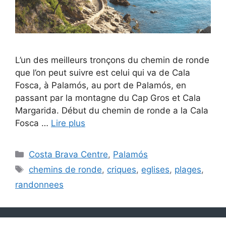
L’un des meilleurs tronçons du chemin de ronde
que l’on peut suivre est celui qui va de Cala
Fosca, à Palamós, au port de Palamós, en
passant par la montagne du Cap Gros et Cala
Margarida. Début du chemin de ronde a la Cala
Fosca …
Lire plus
Catégories
Costa Brava Centre
,
Palamós
Étiquettes
chemins de ronde
,
criques
,
eglises
,
plages
,
randonnees