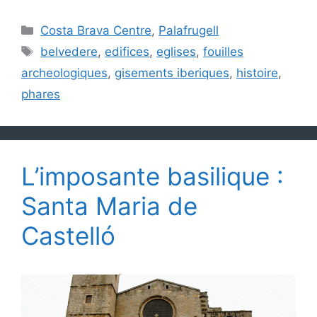
Catégories
Costa Brava Centre
,
Palafrugell
Étiquettes
belvedere
,
edifices
,
eglises
,
fouilles
archeologiques
,
gisements iberiques
,
histoire
,
phares
L’imposante basilique :
Santa Maria de
Castelló