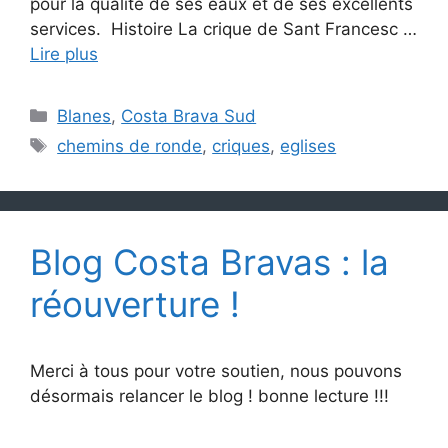
pour la qualité de ses eaux et de ses excellents
services. Histoire La crique de Sant Francesc …
Lire plus
Catégories
Blanes
,
Costa Brava Sud
Étiquettes
chemins de ronde
,
criques
,
eglises
Blog Costa Bravas : la
réouverture !
Merci à tous pour votre soutien, nous pouvons
désormais relancer le blog ! bonne lecture !!!