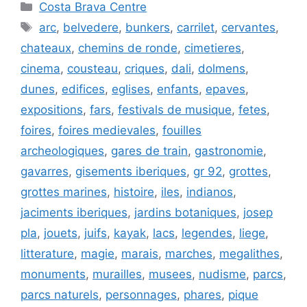
Catégories
Costa Brava Centre
Étiquettes
arc
,
belvedere
,
bunkers
,
carrilet
,
cervantes
,
chateaux
,
chemins de ronde
,
cimetieres
,
cinema
,
cousteau
,
criques
,
dali
,
dolmens
,
dunes
,
edifices
,
eglises
,
enfants
,
epaves
,
expositions
,
fars
,
festivals de musique
,
fetes
,
foires
,
foires medievales
,
fouilles
archeologiques
,
gares de train
,
gastronomie
,
gavarres
,
gisements iberiques
,
gr 92
,
grottes
,
grottes marines
,
histoire
,
iles
,
indianos
,
jaciments iberiques
,
jardins botaniques
,
josep
pla
,
jouets
,
juifs
,
kayak
,
lacs
,
legendes
,
liege
,
litterature
,
magie
,
marais
,
marches
,
megalithes
,
monuments
,
murailles
,
musees
,
nudisme
,
parcs
,
parcs naturels
,
personnages
,
phares
,
pique