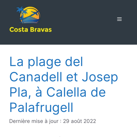
Aller
au
contenu
MENU
La plage del
Canadell et Josep
Pla, à Calella de
Palafrugell
Dernière mise à jour : 29 août 2022