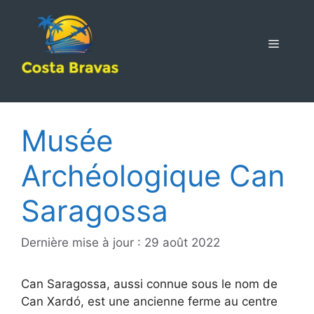
Aller
au
contenu
MENU
Musée
Archéologique Can
Saragossa
Dernière mise à jour : 29 août 2022
Can Saragossa, aussi connue sous le nom de
Can Xardó, est une ancienne ferme au centre