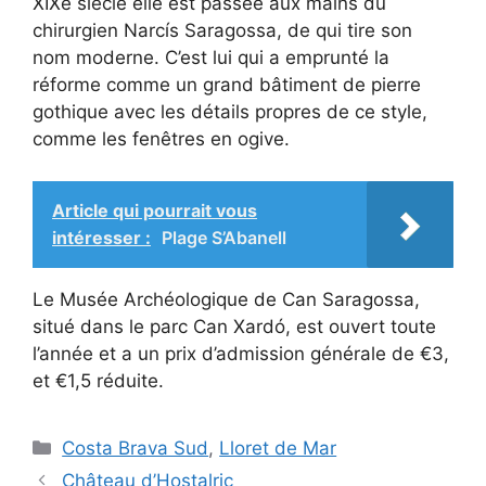
XIXe siècle elle est passée aux mains du
chirurgien Narcís Saragossa, de qui tire son
nom moderne. C’est lui qui a emprunté la
réforme comme un grand bâtiment de pierre
gothique avec les détails propres de ce style,
comme les fenêtres en ogive.
Article qui pourrait vous
intéresser :
Plage S’Abanell
Le Musée Archéologique de Can Saragossa,
situé dans le parc Can Xardó, est ouvert toute
l’année et a un prix d’admission générale de €3,
et €1,5 réduite.
Catégories
Costa Brava Sud
,
Lloret de Mar
Château d’Hostalric