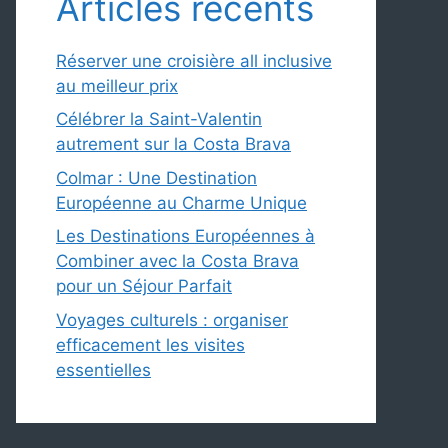
Articles récents
Réserver une croisière all inclusive
au meilleur prix
Célébrer la Saint-Valentin
autrement sur la Costa Brava
Colmar : Une Destination
Européenne au Charme Unique
Les Destinations Européennes à
Combiner avec la Costa Brava
pour un Séjour Parfait
Voyages culturels : organiser
efficacement les visites
essentielles