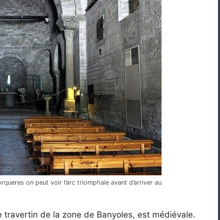
orqueres on peut voir l’arc triomphale avant d’arriver au
e travertin de la zone de Banyoles, est médiévale.