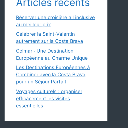
Articles récents
Réserver une croisière all inclusive
au meilleur prix
Célébrer la Saint-Valentin
autrement sur la Costa Brava
Colmar : Une Destination
Européenne au Charme Unique
Les Destinations Européennes à
Combiner avec la Costa Brava
pour un Séjour Parfait
Voyages culturels : organiser
efficacement les visites
essentielles