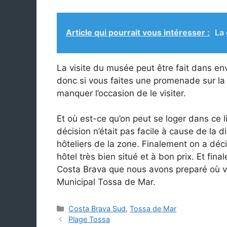
Article qui pourrait vous intéresser :
La 
La visite du musée peut être fait dans env
donc si vous faites une promenade sur la
manquer l’occasion de le visiter.
Et où est-ce qu’on peut se loger dans ce li
décision n’était pas facile à cause de la 
hôteliers de la zone. Finalement on a déc
hôtel très bien situé et à bon prix. Et fina
Costa Brava que nous avons preparé où v
Municipal Tossa de Mar.
Catégories
Costa Brava Sud
,
Tossa de Mar
Plage Tossa