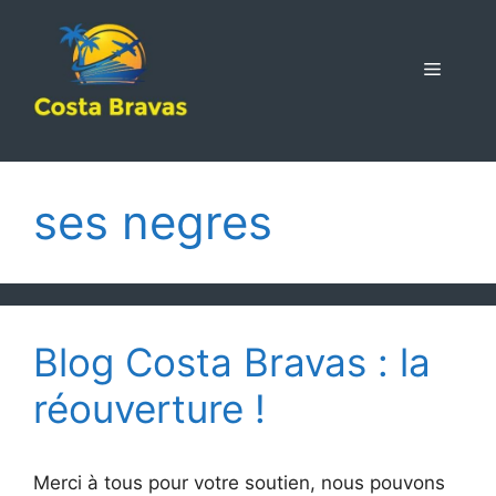
Aller
au
contenu
MENU
ses negres
Blog Costa Bravas : la
réouverture !
Merci à tous pour votre soutien, nous pouvons