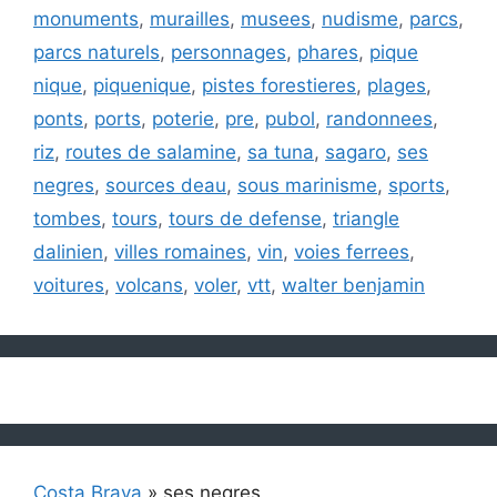
monuments
,
murailles
,
musees
,
nudisme
,
parcs
,
parcs naturels
,
personnages
,
phares
,
pique
nique
,
piquenique
,
pistes forestieres
,
plages
,
ponts
,
ports
,
poterie
,
pre
,
pubol
,
randonnees
,
riz
,
routes de salamine
,
sa tuna
,
sagaro
,
ses
negres
,
sources deau
,
sous marinisme
,
sports
,
tombes
,
tours
,
tours de defense
,
triangle
dalinien
,
villes romaines
,
vin
,
voies ferrees
,
voitures
,
volcans
,
voler
,
vtt
,
walter benjamin
Costa Brava
»
ses negres