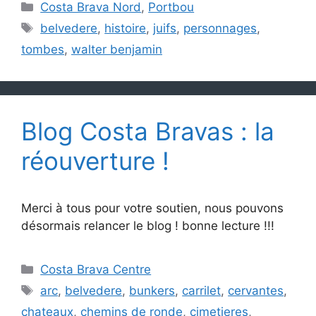
Catégories
Costa Brava Nord
,
Portbou
Étiquettes
belvedere
,
histoire
,
juifs
,
personnages
,
tombes
,
walter benjamin
Blog Costa Bravas : la
réouverture !
Merci à tous pour votre soutien, nous pouvons
désormais relancer le blog ! bonne lecture !!!
Catégories
Costa Brava Centre
Étiquettes
arc
,
belvedere
,
bunkers
,
carrilet
,
cervantes
,
chateaux
,
chemins de ronde
,
cimetieres
,