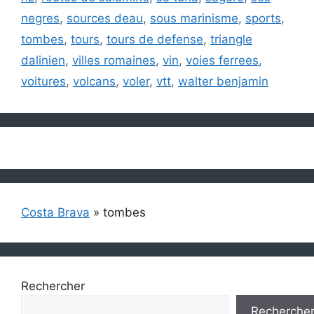
negres
,
sources deau
,
sous marinisme
,
sports
,
tombes
,
tours
,
tours de defense
,
triangle
dalinien
,
villes romaines
,
vin
,
voies ferrees
,
voitures
,
volcans
,
voler
,
vtt
,
walter benjamin
Costa Brava
»
tombes
Rechercher
Recherche