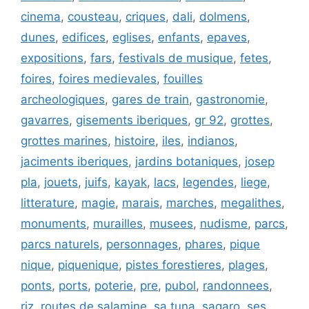
cinema
,
cousteau
,
criques
,
dali
,
dolmens
,
dunes
,
edifices
,
eglises
,
enfants
,
epaves
,
expositions
,
fars
,
festivals de musique
,
fetes
,
foires
,
foires medievales
,
fouilles
archeologiques
,
gares de train
,
gastronomie
,
gavarres
,
gisements iberiques
,
gr 92
,
grottes
,
grottes marines
,
histoire
,
iles
,
indianos
,
jaciments iberiques
,
jardins botaniques
,
josep
pla
,
jouets
,
juifs
,
kayak
,
lacs
,
legendes
,
liege
,
litterature
,
magie
,
marais
,
marches
,
megalithes
,
monuments
,
murailles
,
musees
,
nudisme
,
parcs
,
parcs naturels
,
personnages
,
phares
,
pique
nique
,
piquenique
,
pistes forestieres
,
plages
,
ponts
,
ports
,
poterie
,
pre
,
pubol
,
randonnees
,
riz
,
routes de salamine
,
sa tuna
,
sagaro
,
ses