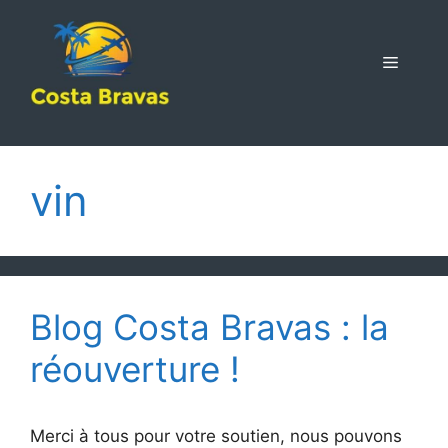
Aller
au
contenu
MENU
vin
Blog Costa Bravas : la
réouverture !
Merci à tous pour votre soutien, nous pouvons