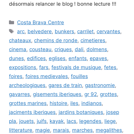
désormais relancer le blog ! bonne lecture !!!
Catégories
Costa Brava Centre
Étiquettes
arc
,
belvedere
,
bunkers
,
carrilet
,
cervantes
,
chateaux
,
chemins de ronde
,
cimetieres
,
cinema
,
cousteau
,
criques
,
dali
,
dolmens
,
dunes
,
edifices
,
eglises
,
enfants
,
epaves
,
expositions
,
fars
,
festivals de musique
,
fetes
,
foires
,
foires medievales
,
fouilles
archeologiques
,
gares de train
,
gastronomie
,
gavarres
,
gisements iberiques
,
gr 92
,
grottes
,
grottes marines
,
histoire
,
iles
,
indianos
,
jaciments iberiques
,
jardins botaniques
,
josep
pla
,
jouets
,
juifs
,
kayak
,
lacs
,
legendes
,
liege
,
litterature
,
magie
,
marais
,
marches
,
megalithes
,