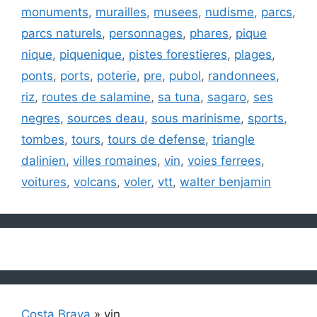
monuments
,
murailles
,
musees
,
nudisme
,
parcs
,
parcs naturels
,
personnages
,
phares
,
pique
nique
,
piquenique
,
pistes forestieres
,
plages
,
ponts
,
ports
,
poterie
,
pre
,
pubol
,
randonnees
,
riz
,
routes de salamine
,
sa tuna
,
sagaro
,
ses
negres
,
sources deau
,
sous marinisme
,
sports
,
tombes
,
tours
,
tours de defense
,
triangle
dalinien
,
villes romaines
,
vin
,
voies ferrees
,
voitures
,
volcans
,
voler
,
vtt
,
walter benjamin
Costa Brava
»
vin